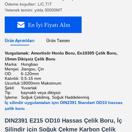
Ödeme koşulları: L/C,T/T
Yetenek temini: yılda 30000MT
En İyi Fiyatı Alın
Ürün Ayrıntıları
Ürün Tanımı
Vurgulamak:
Amortisör Honlu Boru
,
En10305 Çelik Boru
,
15mm Dikişsiz Çelik Boru
Marka:
Hongbao
Menşei:
Jiangsu, Çin
OD:
6-120mm
Kalınlık:
0,5-15 mm
Uzunluk:
18000mm Maksimum.
Şekil:
Yuvarlak
Tip:
kaynaklı veya dikişsiz
İşleme:
Soğuk Çekilmiş, Soğuk Haddelenmiş
İç silindir uygulamaları için DIN2391 Standart OD10 hassas
çelik boru
DIN2391 E215 OD10 Hassas Çelik Boru, İç
Silindir için Soğuk Çekme Karbon Çelik