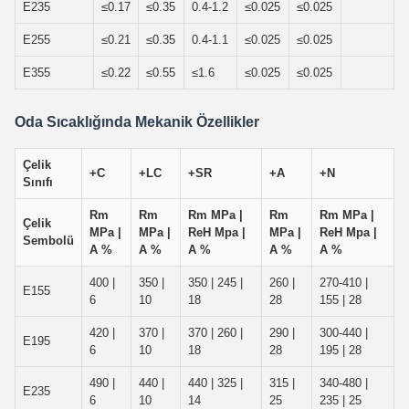
E235
≤0.17
≤0.35
0.4-1.2
≤0.025
≤0.025
E255
≤0.21
≤0.35
0.4-1.1
≤0.025
≤0.025
E355
≤0.22
≤0.55
≤1.6
≤0.025
≤0.025
Oda Sıcaklığında Mekanik Özellikler
Çelik
+C
+LC
+SR
+A
+N
Sınıfı
Rm
Rm
Rm MPa |
Rm
Rm MPa |
Çelik
MPa |
MPa |
ReH Mpa |
MPa |
ReH Mpa |
Sembolü
A %
A %
A %
A %
A %
400 |
350 |
350 | 245 |
260 |
270-410 |
E155
6
10
18
28
155 | 28
420 |
370 |
370 | 260 |
290 |
300-440 |
E195
6
10
18
28
195 | 28
490 |
440 |
440 | 325 |
315 |
340-480 |
E235
6
10
14
25
235 | 25