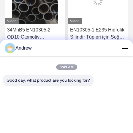
Video
Video
34MnB5 EN10305-2
EN10305-1 E235 Hidrolik
OD10 Otomotiv
Silindir Tüpleri için Soğuk
uygulamaları için hassas
Çekiş Presizyon Çelik
Andrew
çelik boru ERW kaynaklı
Tüp
En İyi Fiyatı Alın
En İyi Fiyatı Alın
çelik boru
8:49 AM
Good day, what product are you looking for?
Jiangsu Hongbao Group Co., Ltd.
export@hongbao.com
86-512-58715276