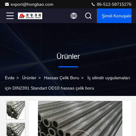
export@hongbao.com
86-512-58715276
Şimdi Konuşalım.
Ürünler
Evde
>
Ürünler
>
Hassas Çelik Boru
>
İç silindir uygulamaları
için DIN2391 Standart OD10 hassas çelik boru