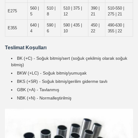
560 |
510 |
510 | 375 |
390 |
510-550 |
E275
5
8
12
21
275 | 21
640 |
590 |
590 | 435 |
450 |
490-630 |
E355
4
6
10
22
355 | 22
Teslimat Koşulları
BK (+C) - Soğuk bitmiş/sert (soğuk çekilmiş olarak soğuk
bitmiş)
BKW (+LC) - Soğuk bitmiş/yumuşak
BKS (+SR) - Soğuk bitmiş/gerilim giderme tavlı
GBK (+A) - Tavlanmış
NBK (+N) - Normalleştirilmiş