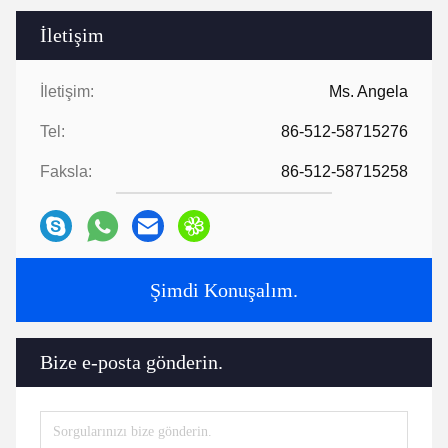
İletişim
İletişim:
Ms. Angela
Tel:
86-512-58715276
Faksla:
86-512-58715258
Şimdi Konuşalım.
Bize e-posta gönderin.