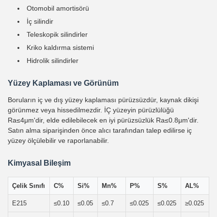
Otomobil amortisörü
İç silindir
Teleskopik silindirler
Kriko kaldırma sistemi
Hidrolik silindirler
Yüzey Kaplaması ve Görünüm
Boruların iç ve dış yüzey kaplaması pürüzsüzdür, kaynak dikişi
görünmez veya hissedilmezdir. İÇ yüzeyin pürüzlülüğü
Ra≤4μm'dir, elde edilebilecek en iyi pürüzsüzlük Ra≤0.8μm'dir.
Satın alma siparişinden önce alıcı tarafından talep edilirse iç
yüzey ölçülebilir ve raporlanabilir.
Kimyasal Bileşim
Çelik Sınıfı
C%
Si%
Mn%
P%
S%
AL%
E215
≤0.10
≤0.05
≤0.7
≤0.025
≤0.025
≥0.025