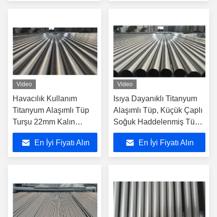
Video
Video
Havacılık Kullanım
Isıya Dayanıklı Titanyum
Titanyum Alaşımlı Tüp
Alaşımlı Tüp, Küçük Çaplı
Turşu 22mm Kalın
Soğuk Haddelenmiş Tüp
Duvar Kalınlığı
22mm OD
En İyi Fiyatı Alın
En İyi Fiyatı Alın