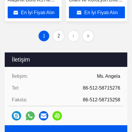
B861 Standardı
Özellikli ASTM B338
En İyi Fiyatı Alın
En İyi Fiyatı Alın
Titanyum Alaşımlı Tüp
1
2
İletişim
İletişim:
Ms. Angela
Tel:
86-512-58715276
Faksla:
86-512-58715258