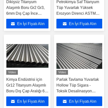
Dikişsiz Titanyum
Petrokimya Saf Titanyum
Alaşımlı Boru Gr2 Gr3,
Tüp Yuvarlak Yüksek
6mm Dış Çap İnce
Erozyon Direnci ASTM
Duvar Boru
B338
En İyi Fiyatı Alın
En İyi Fiyatı Alın
Video
Video
Kimya Endüstrisi için
Parlak Tavlama Yuvarlak
Gr12 Titanyum Alaşımlı
Hollow Tüp Sigara -
Boru Dış Çap Aralığı 6 -
Toksik Desalinasyon
219mm
Korozyon Dirençli
En İyi Fiyatı Alın
En İyi Fiyatı Alın