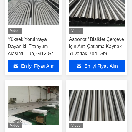
Video
Video
Yüksek Yorulmaya
Astronot / Bisiklet Çerçeve
Dayanıklı Titanyum
için Anti Çatlama Kaynak
Alaşımlı Tüp, Gr12 Gr16
Yuvarlak Boru Gr9
Soğuk Çekilmiş Dikişsiz
En İyi Fiyatı Alın
En İyi Fiyatı Alın
Boru
Video
Video