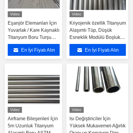
Video
Video
Eşanjör Elemanları İçin
Kriyojenik özellik Titanyum
Yuvarlak / Kare Kaynaklı
Alaşımlı Tüp, Düşük
Titanyum Boru Turşu
Esneklik Modülü Boşluklu
Yüzey
Boru
En İyi Fiyatı Alın
En İyi Fiyatı Alın
Video
Video
Airframe Bileşenleri İçin
Isı Değiştiriciler İçin
5m Uzunluk Titanyum
Yüksek Mukavemet-Ağırlık
Alaşımlı Boru ASTM
Oranı ve Korozyon Direnci