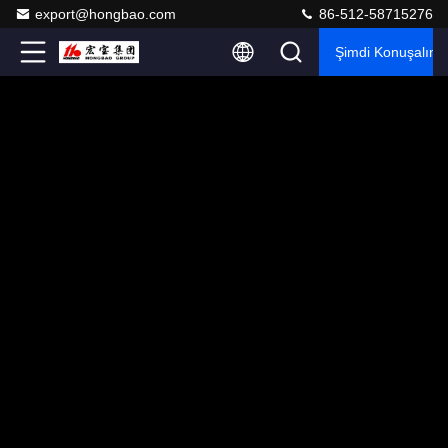
export@hongbao.com
86-512-58715276
Şimdi Konuşalım.