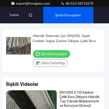
export@hongbao.com
86-512-58715276
Şimdi Konuşalım.
Turkish
Hidrolik Sistemler İçin DIN2391 Siyah
Fosfatlı Soğuk Çekme Dikişsiz Çelik Boru
Şimdi Konuşalım.
Daha Fazla Bilgi
İlişkili Videolar
EN10305 E155 Karbon
Çelik Boru Dikişsiz Hidrolik
Tüp Yüksek Mukavemetli
ve Korozyon Dirençli