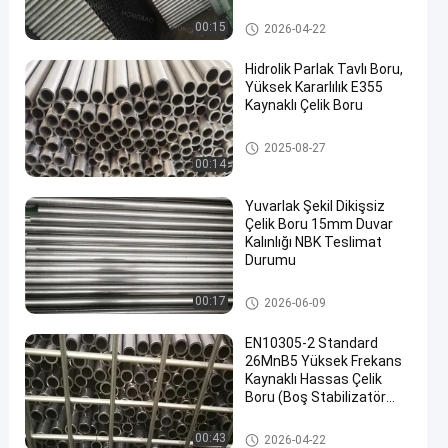
Hassas çelik boru
00:15
2026-04-22
Hidrolik Parlak Tavlı Boru,
Yüksek Kararlılık E355
Kaynaklı Çelik Boru
parlak tavlanmış tüp
2025-08-27
00:14
Yuvarlak Şekil Dikişsiz
Çelik Boru 15mm Duvar
Kalınlığı NBK Teslimat
Durumu
hassas dikişsiz çelik borular
00:17
2026-06-09
EN10305-2 Standard
26MnB5 Yüksek Frekans
Kaynaklı Hassas Çelik
Boru (Boş Stabilizatör
Çubuğu İçin)
Kaynaklı Çelik Boru
00:43
2026-04-22