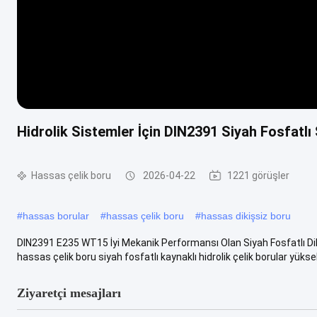
Hidrolik Sistemler İçin DIN2391 Siyah Fosfatl
Hassas çelik boru
2026-04-22
1221 görüşler
#
hassas borular
#
hassas çelik boru
#
hassas dikişsiz boru
DIN2391 E235 WT15 İyi Mekanik Performansı Olan Siyah Fosfatlı D
hassas çelik boru siyah fosfatlı kaynaklı hidrolik çelik borular yüksek
Ziyaretçi mesajları