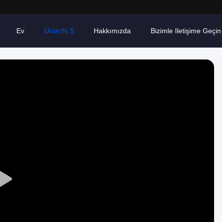
Ev
Ürün:% S
Hakkımızda
Bizimle Iletişime Geçin
Play
Video