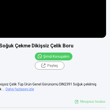
ı Soğuk Çekme Dikişsiz Çelik Boru
Şimdi Konuşalım.
Paylaş
ikişsiz Çelik Tüp Ürün Genel Görünümü DIN2391 Soğuk çekilmiş
 ...
Daha fazlasını izle
Mesajınızı bırakın.