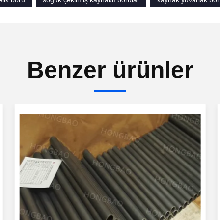
elik boru
soğuk çekilmiş kaynaklı borular
kaynak yuvarlak bo
Benzer ürünler