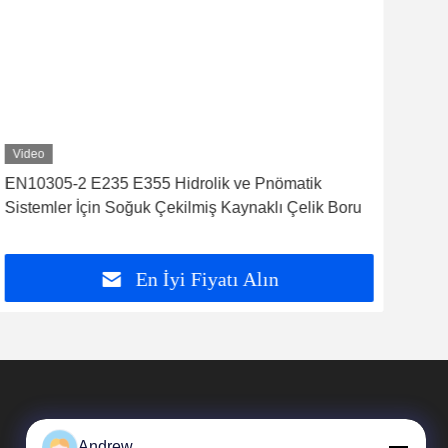
Video
Vid
EN10305-2 E235 E355 Hidrolik ve Pnömatik
E35
Sistemler İçin Soğuk Çekilmiş Kaynaklı Çelik Boru
çel
En İyi Fiyatı Alın
Andrew