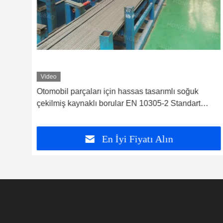
Video
ik
Otomobil parçaları için hassas tasarımlı soğuk
oru
çekilmiş kaynaklı borular EN 10305-2 Standart
Karbon Alaşımlı Çelik
En İyi Fiyatı Alın