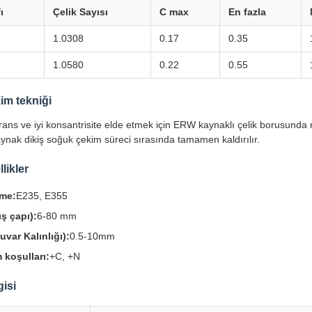
ı
Çelik Sayısı
C max
En fazla
1.0308
0.17
0.35
1.0580
0.22
0.55
im tekniği
erans ve iyi konsantrisite elde etmek için ERW kaynaklı çelik borusunda
ynak dikiş soğuk çekim süreci sırasında tamamen kaldırılır.
likler
me:
E235, E355
ş çapı):
6-80 mm
var Kalınlığı):
0.5-10mm
 koşulları:
+C, +N
gisi