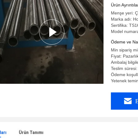
Ürün Ayrıntıla
Menşe yeri: Ç
Marka adı: H
Sertifika: T
Model numar
Ödeme ve Nakl
Min sipariş m
Fiyat: Pazarlık
Ambalaj bilgil
Teslim süresi
Ödeme koşulla
Yetenek temin
E
ları
Ürün Tanımı