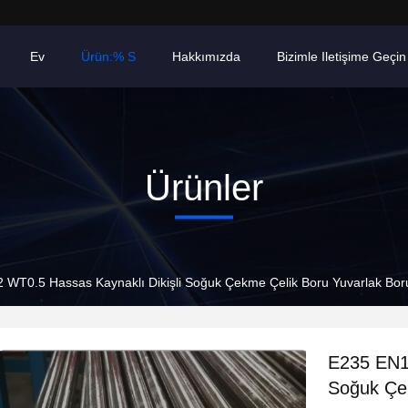
Ev
Ürün:% S
Hakkımızda
Bizimle Iletişime Geçin
Ürünler
WT0.5 Hassas Kaynaklı Dikişli Soğuk Çekme Çelik Boru Yuvarlak Bor
E235 EN10
Soğuk Çek