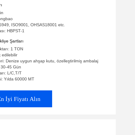
rı
in
ongbao
S16949, ISO9001, OHSAS18001 etc.
ası: HBPST-1
iye Şartları
iktarı: 1 TON
 edilebilir
eri: Denize uygun ahşap kutu, özelleştirilmiş ambalaj
: 30-45 Gün
rı: L/C,T/T
i: Yılda 60000 MT
n İyi Fiyatı Alın