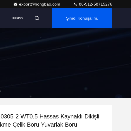
export@hongbao.com
86-512-58715276
Şimdi Konuşalım.
Turkish
u
305-2 WT0.5 Hassas Kaynaklı Dikişli
me Çelik Boru Yuvarlak Boru