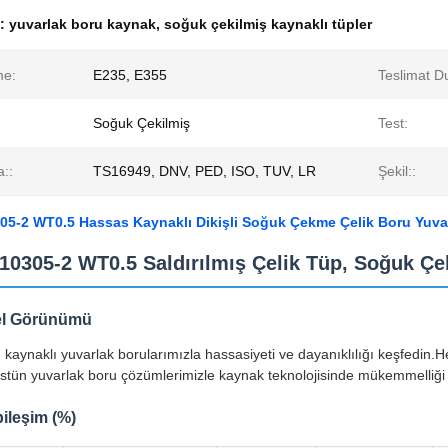
k:
yuvarlak boru kaynak
,
soğuk çekilmiş kaynaklı tüpler
me:
E235, E355
Teslimat D
Soğuk Çekilmiş
Test:
a::
TS16949, DNV, PED, ISO, TUV, LR
Şekil::
05-2 WT0.5 Hassas Kaynaklı Dikişli Soğuk Çekme Çelik Boru Yuva
10305-2 WT0.5 Saldırılmış Çelik Tüp, Soğuk Çe
el Görünümü
kaynaklı yuvarlak borularımızla hassasiyeti ve dayanıklılığı keşfedin.He
tün yuvarlak boru çözümlerimizle kaynak teknolojisinde mükemmelliği
ileşim (%)