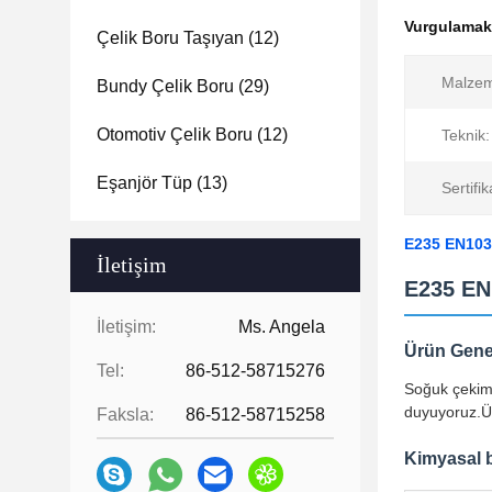
Vurgulama
Çelik Boru Taşıyan
(12)
Malze
Bundy Çelik Boru
(29)
Otomotiv Çelik Boru
(12)
Teknik:
Eşanjör Tüp
(13)
Sertifik
E235 EN103
İletişim
E235 EN
İletişim:
Ms. Angela
Ürün Gen
Tel:
86-512-58715276
Soğuk çekim 
duyuyoruz.Üs
Faksla:
86-512-58715258
Kimyasal b