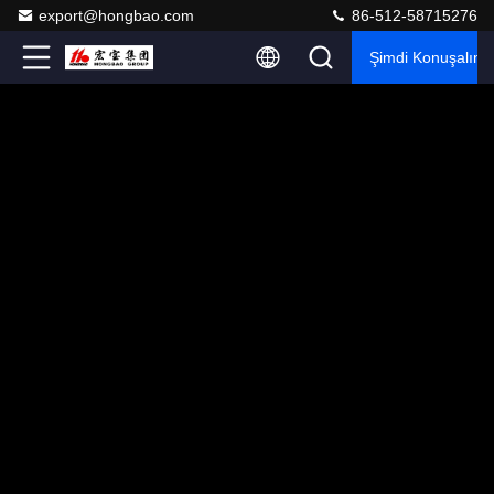
export@hongbao.com
86-512-58715276
Şimdi Konuşalım.