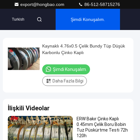
export@hongbao.com
86-512-58715276
Şimdi Konuşalım.
Turkish
Kaynaklı 4.76x0.5 Çelik Bundy Tüp Düşük
Karbonlu Çinko Kaplı
Şimdi Konuşalım.
Daha Fazla Bilgi
İlişkili Videolar
ERW Bakır Çinko Kaplı
0.45mm Çelik Boru Bobin
Tuz Püskürtme Testi 72h
120h