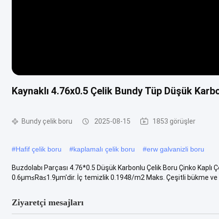
Kaynaklı 4.76x0.5 Çelik Bundy Tüp Düşük Karbo
Bundy çelik boru
2025-08-15
1853 görüşler
#
Hafif çelik boru
#
kaplamalı çelik boru
#
erw galvanizli boru
Buzdolabı Parçası 4.76*0.5 Düşük Karbonlu Çelik Boru Çinko Kaplı 
0.6µm≤Ra≤1.9µm'dir. İç temizlik 0.1948/m2 Maks. Çeşitli bükme ve ..
Ziyaretçi mesajları