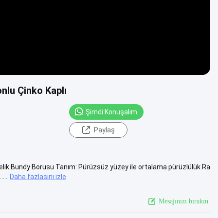
nlu Çinko Kaplı
Şimdi Konuşalım.
Paylaş
Çelik Bundy Borusu Tanım: Pürüzsüz yüzey ile ortalama pürüzlülük Ra
...
Daha fazlasını izle
Mesajınızı bırakın.