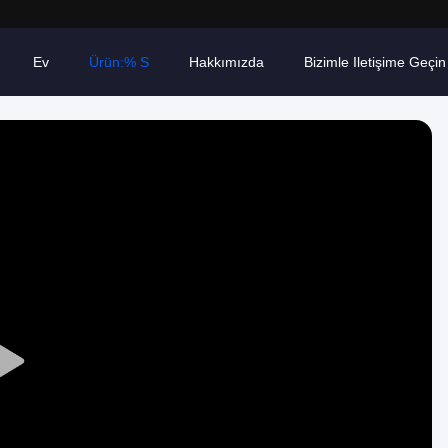
Ev
Ürün:% S
Hakkımızda
Bizimle Iletişime Geçin
Play
Video