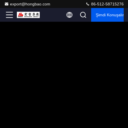
export@hongbao.com
86-512-58715276
Şimdi Konuşalım.