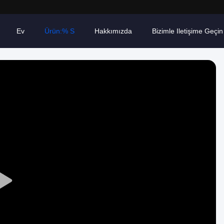
Ev
Ürün:% S
Hakkımızda
Bizimle Iletişime Geçin
Play
Video