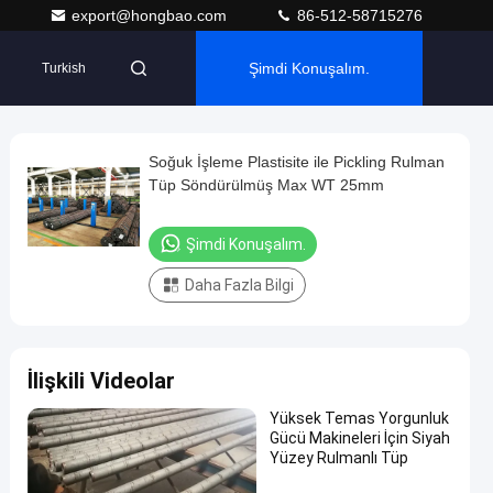
export@hongbao.com
86-512-58715276
Şimdi Konuşalım.
Turkish
Soğuk İşleme Plastisite ile Pickling Rulman
Tüp Söndürülmüş Max WT 25mm
Şimdi Konuşalım.
Daha Fazla Bilgi
İlişkili Videolar
Yüksek Temas Yorgunluk
Gücü Makineleri İçin Siyah
Yüzey Rulmanlı Tüp