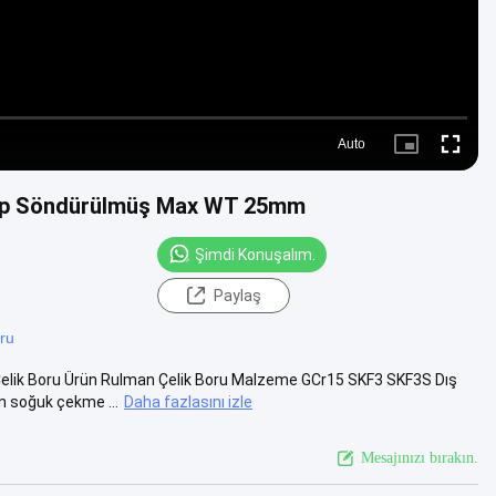
Auto
Picture-
Fullscre
in-
Picture
 Tüp Söndürülmüş Max WT 25mm
Şimdi Konuşalım.
Paylaş
oru
elik Boru Ürün Rulman Çelik Boru Malzeme GCr15 SKF3 SKF3S Dış
 soğuk çekme ...
Daha fazlasını izle
Mesajınızı bırakın.