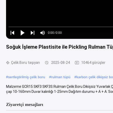
Loaded
:
0%
0:00
/
0:00
Play
Play
Play
Mute
Current
Duration
next
next
Soğuk İşleme Plastisite ile Pickling Rulman
Time
Çelik Boru taşıyan
2025-08-24
10464 görüşler
#
sertleştirilmiş çelik boru
#
rulman tüpü
#
karbon çelik dikişsiz b
Malzeme GCR15 SKF3 SKF3S Rulman Çelik Boru Dikişsiz Yuvarlak Ç
çap 10-160mm Duvar kalınlığı 1-25mm Dağıtım durumu + A + A: Son
Ziyaretçi mesajları