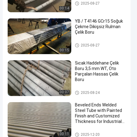
Çelik Boru taşıyan
2025-08-27
00:14
YB / T4146 GCr15 Soğuk
Çekme Dikişsiz Rulman
Çelik Boru
en
Çelik Boru taşıyan
2025-08-27
00:15
Sıcak Haddehane Çelik
Boru 3,5 mm WT, Oto
Parçaları Hassas Çelik
Boru
Çelik Boru taşıyan
00:07
2025-08-24
Beveled Ends Welded
Steel Tube with Painted
Finish and Customized
Thickness for Industrial
Applications
Kaynaklı Çelik Boru
00:11
2025-12-20