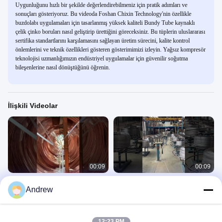
Uygunluğunu hızlı bir şekilde değerlendirebilmeniz için pratik adımları ve
sonuçları gösteriyoruz. Bu videoda Foshan Chixin Technology'nin özellikle
buzdolabı uygulamaları için tasarlanmış yüksek kaliteli Bundy Tube kaynaklı
çelik çinko boruları nasıl geliştirip ürettiğini göreceksiniz. Bu tüplerin uluslararası
sertifika standartlarını karşılamasını sağlayan üretim sürecini, kalite kontrol
önlemlerini ve teknik özellikleri gösteren gösterimimizi izleyin. Yağsız kompresör
teknolojisi uzmanlığımızın endüstriyel uygulamalar için güvenilir soğutma
bileşenlerine nasıl dönüştüğünü öğrenin.
İlişkili Videolar
00:09
00:09
Bakırla Kaplanmış Kondansör Tüpleri
Galvanize Soğutucu Kondansör
Andrew
Paketlendi
Tüpü
Bundy Tubes
Bundy Tubes
August 15, 2025
August 15, 2025
12:23 PM